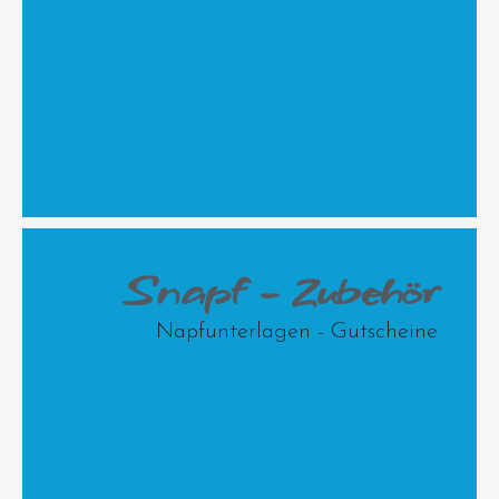
Snapf - Zubehör
Napfunterlagen - Gutscheine
neutrale Leckerlidosen, ohne
Personalisierung - aber dennoch
einzigartig
durchs Angebot