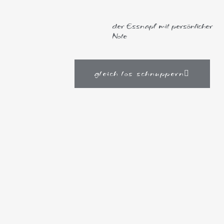
der Essnapf mit persönlicher
Note
gleich los schnuppern