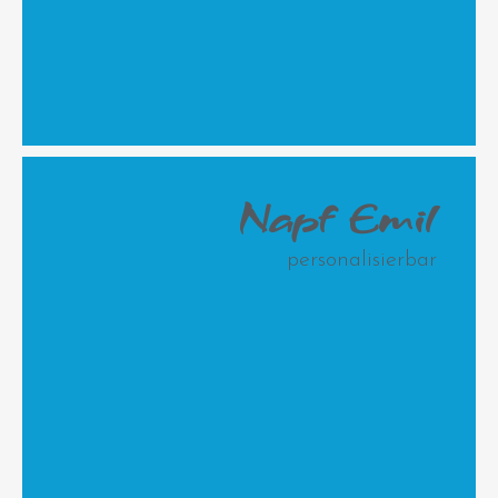
Napf Emil
personalisierbar
Snapf "Carlo" Keramiknapf mit
Leckerlidose "Paul" Keramikdose
gerader Wand
mit Korkdeckel
Jetzt
Jetzt
personalisieren
personalisieren