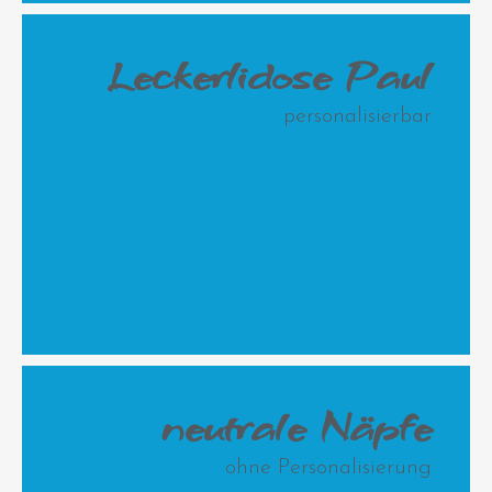
Leckerlidose Paul
personalisierbar
Snapf "Emil" Keramiknapf mit
neutrale Snäpfe- ohne
schräger Wand
Personalisierung - aber dennoch
einzigartig
Jetzt
personalisieren
durchs Angebot
stöbern
neutrale Näpfe
ohne Personalisierung